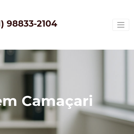
1) 98833-2104
 em Camaçari