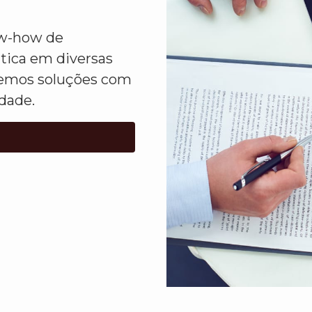
ow-how de
ática em diversas
lvemos soluções com
idade.