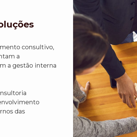
Soluções
imento consultivo,
ntam a
em a gestão interna
nsultoria
senvolvimento
rnos das