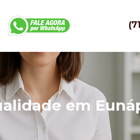
(7
ualidade em Eunáp