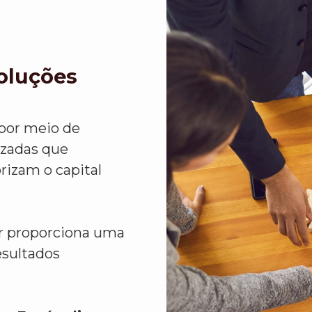
Soluções
 por meio de
izadas que
rizam o capital
or proporciona uma
esultados