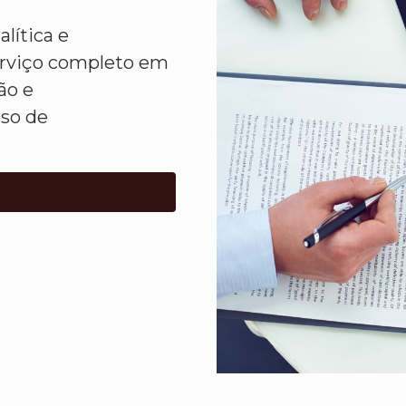
lítica e
erviço completo em
ão e
sso de