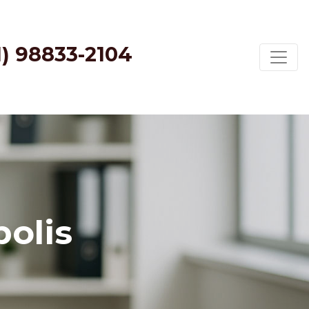
1) 98833-2104
olis