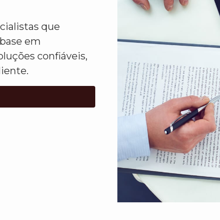
ialistas que
 base em
luções confiáveis,
liente.