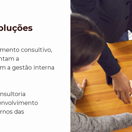
Soluções
imento consultivo,
ntam a
em a gestão interna
nsultoria
senvolvimento
rnos das