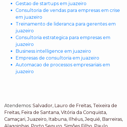
Gestao de startups em juazeiro
Consultoria de vendas para empresas em crise
em juazeiro
Treinamento de lideranca para gerentes em
juazeiro
Consultoria estrategica para empresas em
juazeiro
Business intelligence em juazeiro
Empresas de consultoria em juazeiro
Automacao de processos empresariais em
juazeiro
Atendemos:
Salvador
,
Lauro de Freitas
,
Teixeira de
Freitas
,
Feira de Santana
,
Vitória da Conquista
,
Camaçari
,
Juazeiro
,
Itabuna
,
Ilhéus
,
Jequié
,
Barreiras
,
Alagoinhas
,
Porto Seguro
,
Simões Filho
,
Paulo