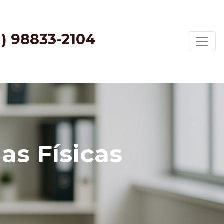
1) 98833-2104
as Físicas