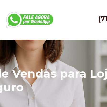
(7
de Vendas para Loj
guro