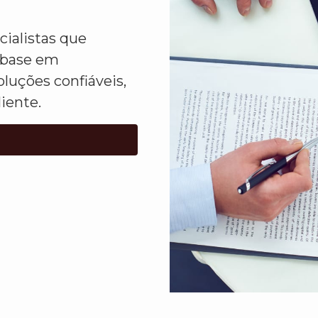
ialistas que
 base em
luções confiáveis,
liente.