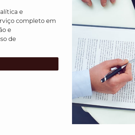
lítica e
erviço completo em
ão e
sso de