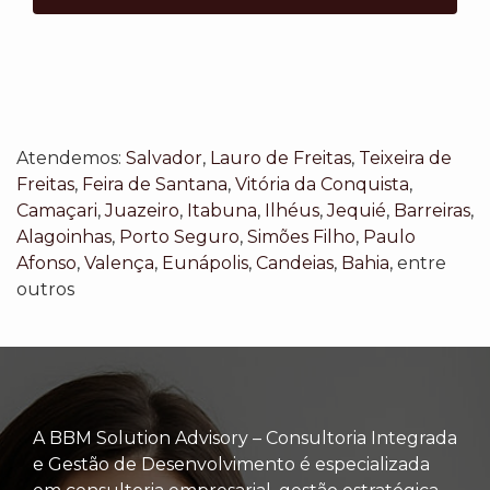
Atendemos:
Salvador
,
Lauro de Freitas
,
Teixeira de
Freitas
,
Feira de Santana
,
Vitória da Conquista
,
Camaçari
,
Juazeiro
,
Itabuna
,
Ilhéus
,
Jequié
,
Barreiras
,
Alagoinhas
,
Porto Seguro
,
Simões Filho
,
Paulo
Afonso
,
Valença
,
Eunápolis
,
Candeias
,
Bahia
, entre
outros
A BBM Solution Advisory – Consultoria Integrada
e Gestão de Desenvolvimento é especializada