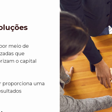
Soluções
 por meio de
izadas que
rizam o capital
or proporciona uma
esultados